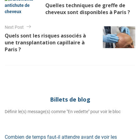
a
g
Quelles techniques de greffe de
o
v
cheveux sont disponibles à Paris ?
r
i
i
e
g
Next Post
s
Quels sont les risques associés à
a
une transplantation capillaire à
t
Paris ?
i
o
n
d
e
Billets de blog
l
’
Définir le(s) message(s) comme "En vedette" pour voir le bloc
a
r
Combien de temps faut‑il attendre avant de voir les