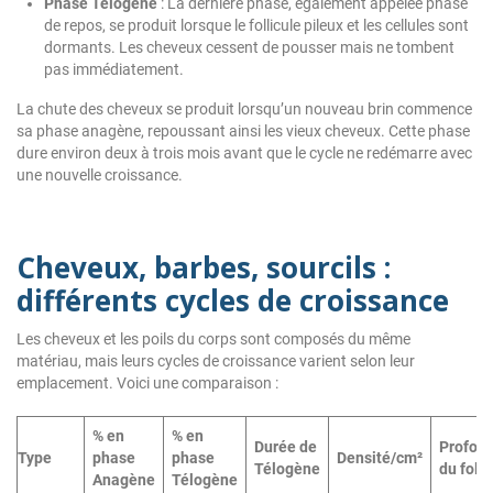
Phase Télogène
: La dernière phase, également appelée phase
de repos, se produit lorsque le follicule pileux et les cellules sont
dormants. Les cheveux cessent de pousser mais ne tombent
pas immédiatement.
La chute des cheveux se produit lorsqu’un nouveau brin commence
sa phase anagène, repoussant ainsi les vieux cheveux. Cette phase
dure environ deux à trois mois avant que le cycle ne redémarre avec
une nouvelle croissance.
Cheveux, barbes, sourcils :
différents cycles de croissance
Les cheveux et les poils du corps sont composés du même
matériau, mais leurs cycles de croissance varient selon leur
emplacement. Voici une comparaison :
% en
% en
Durée de
Profon
Type
phase
phase
Densité/cm²
Télogène
du folli
Anagène
Télogène