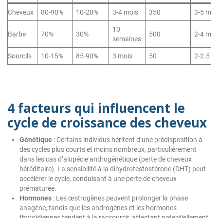
Cheveux
80-90%
10-20%
3-4 mois
350
3-5 mm
10
Barbe
70%
30%
500
2-4 mm
semaines
Sourcils
10-15%
85-90%
3 mois
50
2-2.5 
4 facteurs qui influencent le
cycle de croissance des cheveux
Génétique
: Certains individus héritent d’une prédisposition à
des cycles plus courts et moins nombreux, particulièrement
dans les cas d’alopécie androgénétique (perte de cheveux
héréditaire). La sensibilité à la dihydrotestostérone (DHT) peut
accélérer le cycle, conduisant à une perte de cheveux
prématurée.
Hormones
: Les œstrogènes peuvent prolonger la phase
anagène, tandis que les androgènes et les hormones
thyroïdiennes tendent à la raccourcir, affectant potentiellement