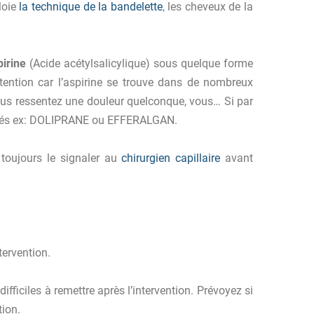
loie
la technique de la bandelette
, les cheveux de la
pirine
(Acide acétylsalicylique) sous quelque forme
ttention car l’aspirine se trouve dans de nombreux
vous ressentez une douleur quelconque, vous… Si par
lités ex: DOLIPRANE ou EFFERALGAN.
 toujours le signaler au
chirurgien capillaire
avant
tervention.
fficiles à remettre après l’intervention. Prévoyez si
tion.