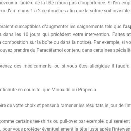
heveux à l’arrière de la tête n’aura pas d’importance. Si l’on emp
 d’au moins 1 à 2 centimètres afin que la suture soit invisible.
eraient susceptibles d’augmenter les saignements tels que l’
as
s
dans les 10 jours qui précèdent votre intervention. Faites a
a composition sur la boîte ou dans la notice). Par exemple, si 
pouvez prendre du Paracétamol contenu dans certaines spécia
 prenez des médicaments, ou si vous êtes allergique il faudra
antichute en cours tel que Minoxidil ou Propecia.
re de votre choix et penser à ramener les résultats le jour de l’in
omme certains tee-shirts ou pull-over par exemple, qui seraient di
our vous protéger éventuellement la tête juste après l’interven