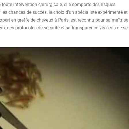
oute intervention chirurgicale, elle comporte des risques
 les chances de succès, le choix d’un spécialiste expérimenté et
expert en greffe de cheveux à Paris, est reconnu pour sa maîtrise
reux des protocoles de sécurité et sa transparence vis-à-vis de se