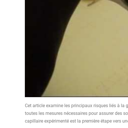
Cet article examine les principaux risques liés à l
toutes les mesures nécessaires pour assurer des so
capillaire expérimenté est la première étape vers un