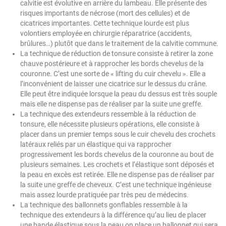
calvitie est évolutive en arrière du lambeau. Elle présente des
risques importants de nécrose (mort des cellules) et de
cicatrices importantes. Cette technique lourde est plus
volontiers employée en chirurgie réparatrice (accidents,
brûlures…) plutôt que dans le traitement de la calvitie commune.
La technique de réduction de tonsure consiste à retirer la zone
chauve postérieure et à rapprocher les bords chevelus de la
couronne. C’est une sorte de « lifting du cuir chevelu ». Elle a
l’inconvénient de laisser une cicatrice sur le dessus du crâne.
Elle peut être indiquée lorsque la peau du dessus est très souple
mais elle ne dispense pas de réaliser par la suite une greffe.
La technique des extendeurs ressemble à la réduction de
tonsure, elle nécessite plusieurs opérations, elle consiste à
placer dans un premier temps sous le cuir chevelu des crochets
latéraux reliés par un élastique qui va rapprocher
progressivement les bords chevelus de la couronne au bout de
plusieurs semaines. Les crochets et l’élastique sont déposés et
la peau en excès est retirée. Elle ne dispense pas de réaliser par
la suite une greffe de cheveux. C’est une technique ingénieuse
mais assez lourde pratiquée par très peu de médecins.
La technique des ballonnets gonflables ressemble à la
technique des extendeurs à la différence qu’au lieu de placer
une bande élastique sous la peau on place un ballonnet qui sera