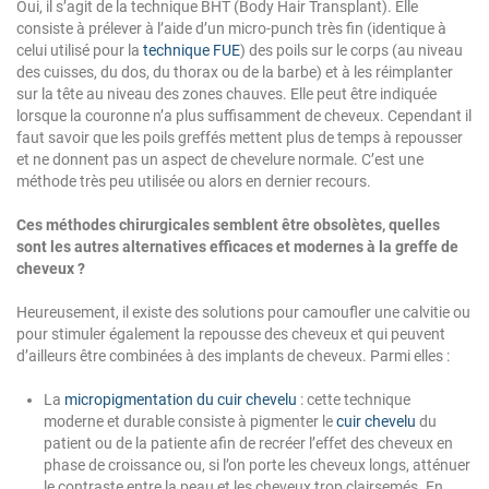
Oui, il s’agit de la technique BHT (Body Hair Transplant). Elle
consiste à prélever à l’aide d’un micro-punch très fin (identique à
celui utilisé pour la
technique FUE
) des poils sur le corps (au niveau
des cuisses, du dos, du thorax ou de la barbe) et à les réimplanter
sur la tête au niveau des zones chauves. Elle peut être indiquée
lorsque la couronne n’a plus suffisamment de cheveux. Cependant il
faut savoir que les poils greffés mettent plus de temps à repousser
et ne donnent pas un aspect de chevelure normale. C’est une
méthode très peu utilisée ou alors en dernier recours.
Ces méthodes chirurgicales semblent être obsolètes, quelles
sont les autres alternatives efficaces et modernes à la greffe de
cheveux ?
Heureusement, il existe des solutions pour camoufler une calvitie ou
pour stimuler également la repousse des cheveux et qui peuvent
d’ailleurs être combinées à des implants de cheveux. Parmi elles :
La
micropigmentation du cuir chevelu
: cette technique
moderne et durable consiste à pigmenter le
cuir chevelu
du
patient ou de la patiente afin de recréer l’effet des cheveux en
phase de croissance ou, si l’on porte les cheveux longs, atténuer
le contraste entre la peau et les cheveux trop clairsemés. En