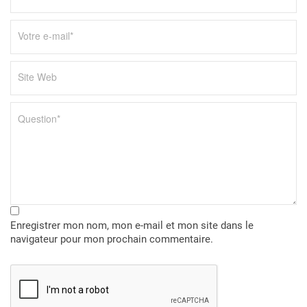
’
a
r
t
i
c
l
e
Enregistrer mon nom, mon e-mail et mon site dans le
navigateur pour mon prochain commentaire.