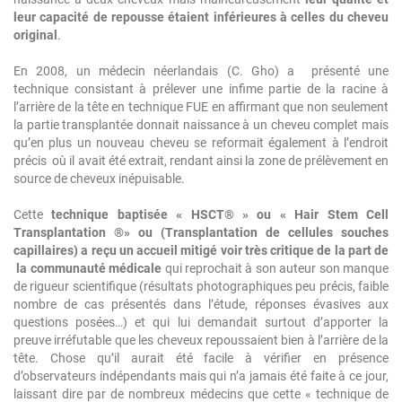
leur capacité de repousse étaient inférieures à celles du cheveu
original
.
En 2008, un médecin néerlandais (C. Gho) a présenté une
technique consistant à prélever une infime partie de la racine à
l’arrière de la tête en technique FUE en affirmant que non seulement
la partie transplantée donnait naissance à un cheveu complet mais
qu’en plus un nouveau cheveu se reformait également à l’endroit
précis où il avait été extrait, rendant ainsi la zone de prélèvement en
source de cheveux inépuisable.
Cette
technique baptisée « HSCT® » ou « Hair Stem Cell
Transplantation ®» ou (Transplantation de cellules souches
capillaires) a reçu un accueil mitigé voir très critique de la part de
la communauté médicale
qui reprochait à son auteur son manque
de rigueur scientifique (résultats photographiques peu précis, faible
nombre de cas présentés dans l’étude, réponses évasives aux
questions posées…) et qui lui demandait surtout d’apporter la
preuve irréfutable que les cheveux repoussaient bien à l’arrière de la
tête. Chose qu’il aurait été facile à vérifier en présence
d’observateurs indépendants mais qui n’a jamais été faite à ce jour,
laissant dire par de nombreux médecins que cette « technique de