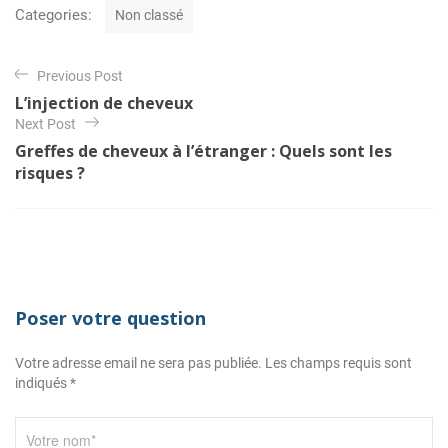
C
Categories:
Non classé
a
t
N
e
Previous Post
a
g
L’injection de cheveux
o
v
Next Post
r
i
i
Greffes de cheveux à l’étranger : Quels sont les
e
risques ?
g
s
a
t
i
o
Poser votre question
n
d
Votre adresse email ne sera pas publiée. Les champs requis sont
e
indiqués *
l